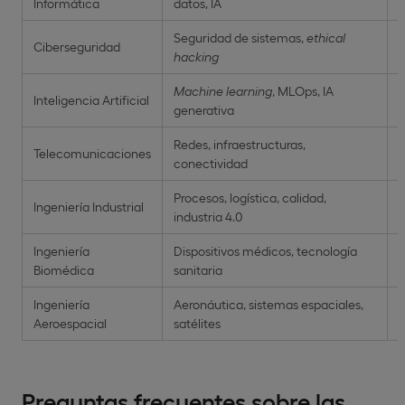
Informática
datos, IA
(
Seguridad de sistemas,
ethical
Ciberseguridad
3
hacking
Machine learning
, MLOps, IA
3
Inteligencia Artificial
generativa
€
Redes, infraestructuras,
Telecomunicaciones
4
conectividad
Procesos, logística, calidad,
Ingeniería Industrial
3
industria 4.0
Ingeniería
Dispositivos médicos, tecnología
Biomédica
sanitaria
Ingeniería
Aeronáutica, sistemas espaciales,
4
Aeroespacial
satélites
Preguntas frecuentes sobre las