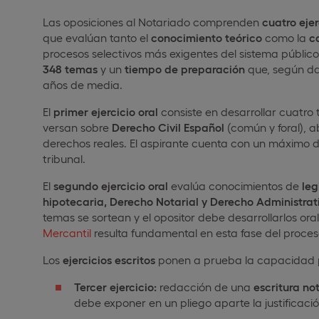
Las oposiciones al Notariado comprenden
cuatro ejer
que evalúan tanto el
conocimiento teórico
como la
c
procesos selectivos más exigentes del sistema públic
348 temas
y un
tiempo de preparación
que, según dat
años de media.
El
primer ejercicio oral
consiste en desarrollar cuatro 
versan sobre
Derecho Civil Español
(común y foral), 
derechos reales. El aspirante cuenta con un máximo de
tribunal.
El
segundo ejercicio oral
evalúa conocimientos de
leg
hipotecaria, Derecho Notarial y Derecho Administrati
temas se sortean y el opositor debe desarrollarlos ora
Mercantil
resulta fundamental en esta fase del proceso
Los
ejercicios escritos
ponen a prueba la capacidad p
Tercer ejercicio:
redacción de una
escritura not
debe exponer en un pliego aparte la justificació