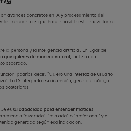
a en
avances concretos en IA y procesamiento del
er los mecanismos que hacen posible esta nueva forma
 la persona y la inteligencia artificial. En lugar de
lo que quieres de manera natural,
incluso con
to esperado.
nción, podrías decir: “Quiero una interfaz de usuario
va”. La IA interpreta esa intención, genera el código
s posteriores.
que es su
capacidad para entender matices
periencia “divertida”, “relajada” o “profesional” y el
contenido generado según esa indicación.