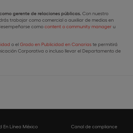
 como gerente de relaciones públicas.
Con nuestro
rás trabajar como comercial o auxiliar de medios en
, desempeñarse como
content o community manager
u
cidad
o el
Grado en Publicidad en Canarias
te permitirá
icación Corporativa o incluso llevar el Departamento de
d En Línea México
Canal de compliance