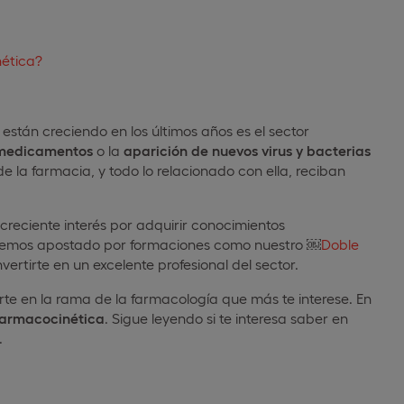
nética?
stán creciendo en los últimos años es el sector
 medicamentos
o la
aparición de nuevos virus y bacterias
la farmacia, y todo lo relacionado con ella, reciban
creciente interés por adquirir conocimientos
, hemos apostado por formaciones como nuestro ​￼​
Doble
vertirte en un excelente profesional del sector.
rte en la rama de la farmacología que más te interese. En
farmacocinética
. Sigue leyendo si te interesa saber en
.