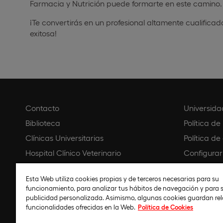
Farmacia y Nutrición puede formarte en este camino.
¡Te convertirás en un profesional altamente cualific
exitosa!
Contacto
Universida
Biblioteca
Política de
Clínicas Universitarias
Política de
Hospital Clínico Veterinario
Configurar
Creative Campus
Aviso legal
Esta Web utiliza cookies propias y de terceros necesarias para su
Universidad Virtual Colombia
Política d
funcionamiento, para analizar tus hábitos de navegación y para s
Universidad Online Ecuador
Código éti
publicidad personalizada. Asimismo, algunas cookies guardan re
funcionalidades ofrecidas en la Web.
Política de Cookies
Universidad Online Perú
Política de 