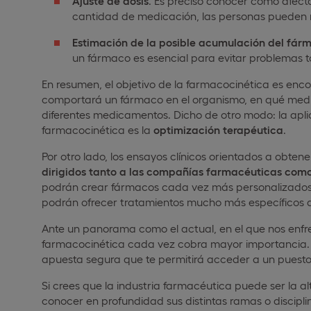
Ajuste de dosis
. Es preciso conocer cómo afecta
cantidad de medicación, las personas pueden 
Estimación de la posible acumulación del fár
un fármaco es esencial para evitar problemas t
En resumen, el objetivo de la farmacocinética es en
comportará un fármaco en el organismo, en qué medi
diferentes medicamentos. Dicho de otro modo: la aplic
farmacocinética es la
optimización terapéutica
.
Por otro lado, los ensayos clínicos orientados a obte
dirigidos tanto a las compañías farmacéuticas como
podrán crear fármacos cada vez más personalizados y 
podrán ofrecer tratamientos mucho más específicos a
Ante un panorama como el actual, en el que nos enfre
farmacocinética cada vez cobra mayor importancia. P
apuesta segura que te permitirá acceder a un puesto 
Si crees que la industria farmacéutica puede ser la al
conocer en profundidad sus distintas ramas o discipli