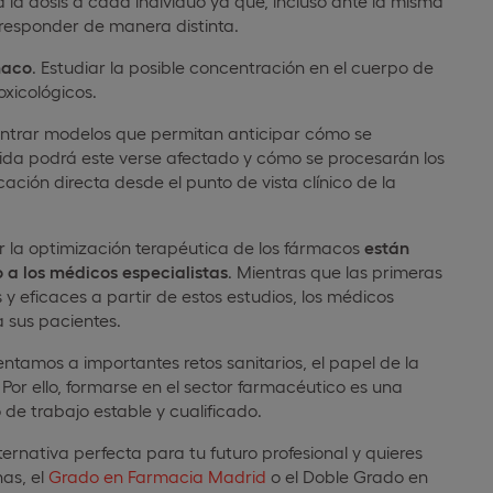
 la dosis a cada individuo ya que, incluso ante la misma
responder de manera distinta.
maco
. Estudiar la posible concentración en el cuerpo de
oxicológicos.
contrar modelos que permitan anticipar cómo se
da podrá este verse afectado y cómo se procesarán los
ación directa desde el punto de vista clínico de la
ner la optimización terapéutica de los fármacos
están
 a los médicos especialistas
. Mientras que las primeras
eficaces a partir de estos estudios, los médicos
 sus pacientes.
ntamos a importantes retos sanitarios, el papel de la
or ello, formarse en el sector farmacéutico es una
de trabajo estable y cualificado.
ternativa perfecta para tu futuro profesional y quieres
nas, el
Grado en Farmacia Madrid
o el Doble Grado en