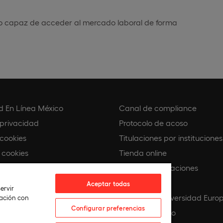
ado capaz de acceder al mercado laboral de forma
d En Línea México
Canal de compliance
 privacidad
Protocolo de acoso
 cookies
Titulaciones por instituciones
 cookies
Tienda online
Buscando Vocaciones
e compliance
Europeamedia
Aceptar todas
ervir
co
Fundación Universidad Euro
lación con
Configurar preferencias
IA
Únete al equipo