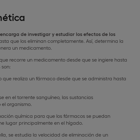
nética
 encarga de investigar y estudiar los efectos de los
ta que los eliminan completamente. Así, determina la
 genera un medicamento.
o que recorre un medicamento desde que se ingiere hasta
 son:
so que realiza un fármaco desde que se administra hasta
irse en el torrente sanguíneo, las sustancias
 el organismo.
rmación química para que los fármacos se puedan
ne lugar principalmente en el hígado.
ella, se estudia la velocidad de eliminación de un