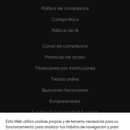
Política de compliance
Código ético
Política de IA
Canal de compliance
Protocolo de acoso
Titulaciones por instituciones
Tienda online
Buscando Vocaciones
Europeamedia
Fundación Universidad Europea
Esta Web utiliza cookies propias y de terceros necesarias para su
Únete al equipo
funcionamiento, para analizar tus hábitos de navegación y para