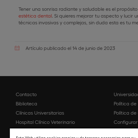
Tener una sonrisa radiante y saludable es el propósi
estética dental
. Si quieres mejorar tu aspecto y lucir 
técnicas invasivas y complejas, sin duda esta es tu me
Artículo publicado el 14 de junio de 2023
Contacto
Universida
Biblioteca
Política de
Clínicas Universitarias
Política de
Hospital Clínico Veterinario
Configurar
Creative Campus
Aviso legal
Esta Web utiliza cookies propias y de terceros necesarias para su