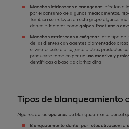
Manchas intrínsecas o endógenas:
afectan a lo
por el
consumo de algunos medicamentos, hipopl
También se incluyen en este grupo algunas ma
deben a factores como
golpes, fracturas o env
Manchas extrínsecas o exógenas:
este tipo de
de los dientes con agentes pigmentados
presen
el vino, el café o el té, junto a otros product
producirse también por un
uso excesivo y prol
dentífricas
a base de clorhexidina.
Tipos de blanqueamiento 
Algunos de las
opciones
de blanqueamiento dental que 
Blanqueamiento dental por fotoactivación:
uno