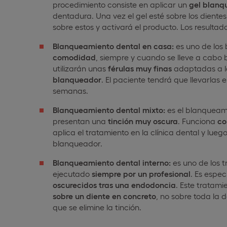
procedimiento consiste en aplicar un
gel blanq
dentadura. Una vez el gel esté sobre los dientes
sobre estos y activará el producto. Los resulta
Blanqueamiento dental en casa:
es uno de los
comodidad
, siempre y cuando se lleve a cabo b
utilizarán unas
férulas muy finas
adaptadas a la
blanqueador
. El paciente tendrá que llevarlas 
semanas.
Blanqueamiento dental mixto:
es el blanqueam
presentan una
tinción muy oscura
. Funciona
co
aplica el tratamiento en la clínica dental y lue
blanqueador.
Blanqueamiento dental interno:
es uno de los t
ejecutado
siempre por un profesional
. Es espe
oscurecidos tras una endodoncia
. Este tratami
sobre un diente en concreto
, no sobre toda la 
que se elimine la tinción.