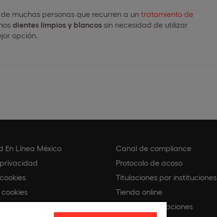
to de muchas personas que recurren a un
tratamiento de
unos
dientes limpios y blancos
sin necesidad de utilizar
jor opción.
d En Línea México
Canal de compliance
 privacidad
Protocolo de acoso
 cookies
Titulaciones por instituciones
 cookies
Tienda online
Buscando Vocaciones