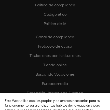
Política de compliance
Código ético
Política de IA
Canal de compliance
Protocolo de acoso
Titulaciones por instituciones
Tienda online
Buscando Vocaciones
Europeamedia
Fundación Universidad Europea
Esta Web utiliza cookies propias y de terceros necesarias para su
Únete al equipo
funcionamiento, para analizar tus hábitos de navegación y para
servir publicidad personalizada. Asimismo, algunas cookies