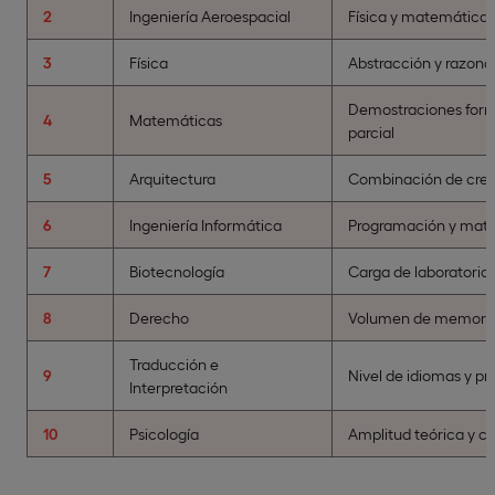
2
Ingeniería Aeroespacial
Física y matemática
3
Física
Abstracción y razon
Demostraciones forma
4
Matemáticas
parcial
5
Arquitectura
Combinación de creat
6
Ingeniería Informática
Programación y matem
7
Biotecnología
Carga de laboratorio 
8
Derecho
Volumen de memoriza
Traducción e
9
Nivel de idiomas y pr
Interpretación
10
Psicología
Amplitud teórica y c