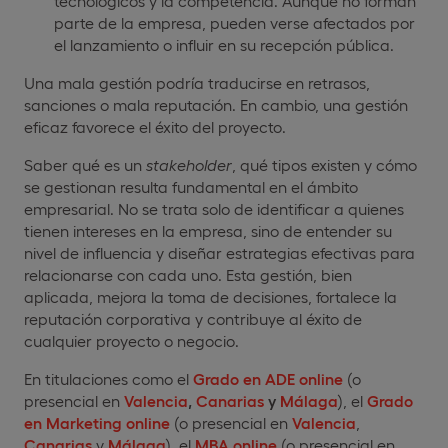
tecnológicos y la competencia. Aunque no forman
parte de la empresa, pueden verse afectados por
el lanzamiento o influir en su recepción pública.
Una mala gestión podría traducirse en retrasos,
sanciones o mala reputación. En cambio, una gestión
eficaz favorece el éxito del proyecto.
Saber qué es un
stakeholder
, qué tipos existen y cómo
se gestionan resulta fundamental en el ámbito
empresarial. No se trata solo de identificar a quienes
tienen intereses en la empresa, sino de entender su
nivel de influencia y diseñar estrategias efectivas para
relacionarse con cada uno. Esta gestión, bien
aplicada, mejora la toma de decisiones, fortalece la
reputación corporativa y contribuye al éxito de
cualquier proyecto o negocio.
En titulaciones como el
Grado en ADE online
(o
presencial en
Valencia
,
Canarias
y
Málaga
), el
Grado
en Marketing online
(o presencial en
Valencia
,
Canarias
y
Málaga
), el
MBA online
(o presencial en