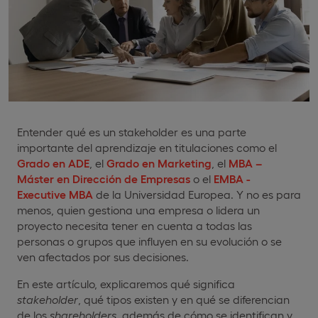
Entender qué es un stakeholder es una parte
importante del aprendizaje en titulaciones como el
Grado en ADE
, el
Grado en Marketing
, el
MBA –
Máster en Dirección de Empresas
o el
EMBA -
Executive MBA
de la Universidad Europea. Y no es para
menos, quien gestiona una empresa o lidera un
proyecto necesita tener en cuenta a todas las
personas o grupos que influyen en su evolución o se
ven afectados por sus decisiones.
En este artículo, explicaremos qué significa
stakeholder
, qué tipos existen y en qué se diferencian
de los
shareholders
, además de cómo se identifican y