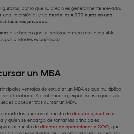
igurosos, por lo que su precio es generalmente elevado.
r una inversión que va
desde los 4.000 euros en una
nstituciones privadas
.
ones
que hacen que su realización sea más asequible
us posibilidades económicas.
 cursar un MBA
principales ventajas de estudiar un MBA es que multiplica
 mercado laboral. A continuación, exponemos algunas de
puedes acceder tras cursar un MBA:
abrirte las puertas al puesto de
director ejecutivo o
a y quien se encarga de tomar las principales
spirar al puesto de
director de operaciones o COO
, que
ar los procesos diarios de una organización, supervisar