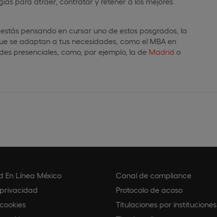
ias para atraer, contratar y retener a los mejores
i estás pensando en cursar uno de estos posgrados, la
 que se adaptan a tus necesidades, como el MBA en
des presenciales, como, por ejemplo, la de
Madrid
o
d En Línea México
Canal de compliance
 privacidad
Protocolo de acoso
 cookies
Titulaciones por instituciones