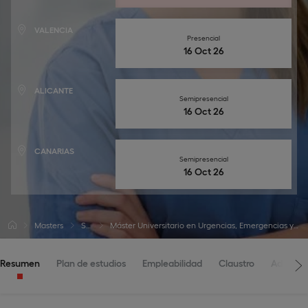
VALENCIA
Presencial
16 Oct 26
ALICANTE
Semipresencial
16 Oct 26
CANARIAS
Semipresencial
16 Oct 26
Masters
Salud
Máster Universitario en Urgencias, Emergencias y Críticos en Enfermería
Resumen
Plan de estudios
Empleabilidad
Claustro
Admisio