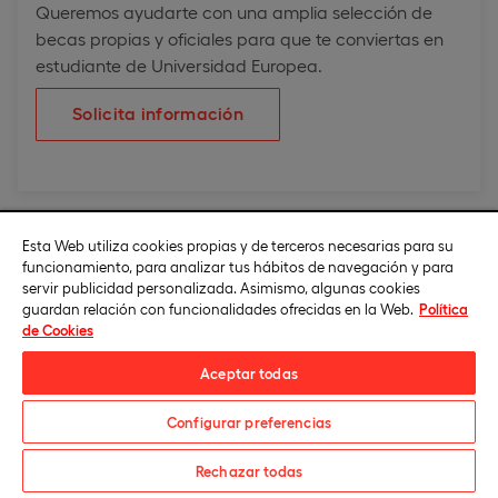
Queremos ayudarte con una amplia selección de
becas propias y oficiales para que te conviertas en
estudiante de Universidad Europea.
Solicita información
Esta Web utiliza cookies propias y de terceros necesarias para su
Convalidaciones y traslados de centro
funcionamiento, para analizar tus hábitos de navegación y para
servir publicidad personalizada. Asimismo, algunas cookies
No tienes por qué seguir en algo que no te gusta. Por
guardan relación con funcionalidades ofrecidas en la Web.
Política
eso hemos diseñado planes específicos de
de Cookies
convalidaciones y traslados de centro.
Aceptar todas
Solicita tu estudio de convalidaciones online
para
cambiar tu expediente y comenzar tus estudios en
Configurar preferencias
Universidad Europea.
Descarga el catálogo
Rechazar todas