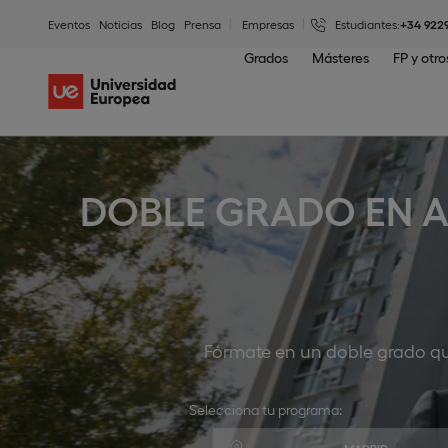
Eventos
Noticias
Blog
Prensa
Empresas
Estudiantes:
+34 922
Grados
Másteres
FP y otr
DOBLE GRADO EN A
Fórmate en un doble grado que
Selecciona tu programa: