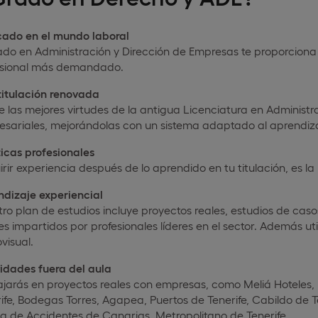
cado en el mundo laboral
ado en Administración y Dirección de Empresas te proporciona 
esional más demandado.
titulación renovada
 las mejores virtudes de la antigua Licenciatura en Administr
sariales, mejorándolas con un sistema adaptado al aprendiza
icas profesionales
rir experiencia después de lo aprendido en tu titulación, es l
ndizaje experiencial
ro plan de estudios incluye proyectos reales, estudios de caso
res impartidos por profesionales líderes en el sector. Además ut
visual.
idades fuera del aula
jarás en proyectos reales con empresas, como Meliá Hoteles,
ife, Bodegas Torres, Agapea, Puertos de Tenerife, Cabildo de T
 de Accidentes de Canarias, Metropolitano de Tenerife.