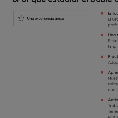
Enfo
Una experiencia única
El Gr
prof
Una 
Reúne
Empre
Práct
Adqui
Apre
Nuest
talle
audio
Activ
Traba
Tener
Mutua