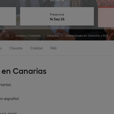
VALENCIA
Presencial
14 Sep 26
Grados y Carreras
Derecho
Doble Grado en Derecho y ADE
s
Claustro
Calidad
FAQ
 en Canarias
narias
en
español