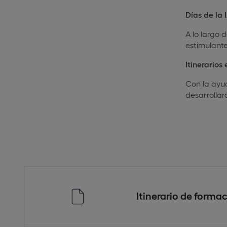
Días de la 
A lo largo 
estimulant
Itinerarios
Con la ayud
desarrollar
Itinerario de formac