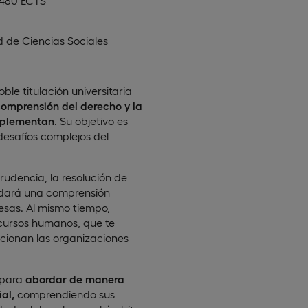
 480 ECTS
d de Ciencias Sociales
le titulación universitaria
comprensión del derecho y la
mplementan
. Su objetivo es
desafíos complejos del
prudencia, la resolución de
rindará una comprensión
esas. Al mismo tiempo,
ecursos humanos, que te
ncionan las organizaciones
 para
abordar de manera
al,
comprendiendo sus