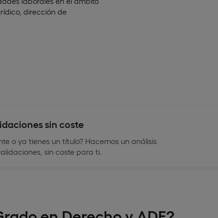
dades laborales en el ámbito
rídico, dirección de
idaciones sin coste
e o ya tienes un título? Hacemos un análisis
lidaciones, sin coste para ti.
 Grado en Derecho y ADE?