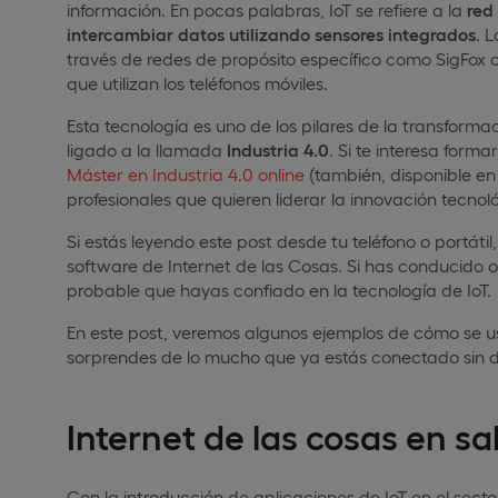
información. En pocas palabras, IoT se refiere a la
red
intercambiar datos utilizando sensores integrados
. 
través de redes de propósito específico como SigFox 
que utilizan los teléfonos móviles.
Esta tecnología es uno de los pilares de la transformac
ligado a la llamada
Industria 4.0
. Si te interesa form
Máster en Industria 4.0 online
(también, disponible e
profesionales que quieren liderar la innovación tecnol
Si estás leyendo este post desde tu teléfono o portát
software de Internet de las Cosas. Si has conducido 
probable que hayas confiado en la tecnología de IoT.
En este post, veremos algunos ejemplos de cómo se usa 
sorprendes de lo mucho que ya estás conectado sin d
Internet de las cosas en sa
Con la introducción de aplicaciones de IoT en el secto