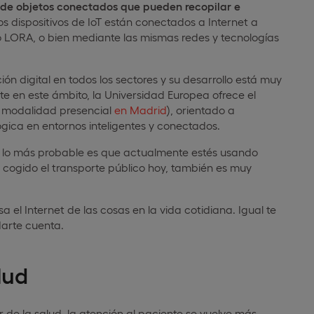
 de objetos conectados que pueden recopilar e
Los dispositivos de IoT están conectados a Internet a
o LORA, o bien mediante las mismas redes y tecnologías
ión digital en todos los sectores y su desarrollo está muy
arte en este ámbito, la Universidad Europea ofrece el
n modalidad presencial
en Madrid
), orientado a
ógica en entornos inteligentes y conectados.
il, lo más probable es que actualmente estés usando
o cogido el transporte público hoy, también es muy
el Internet de las cosas en la vida cotidiana. Igual te
arte cuenta.
lud
r de la salud, la atención al paciente se vuelve más