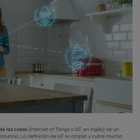
 de las cosas
(
Internet of Things
o IoT, en inglés) de un
 anuncio. La definición de IoT es amplia y cubre mucha