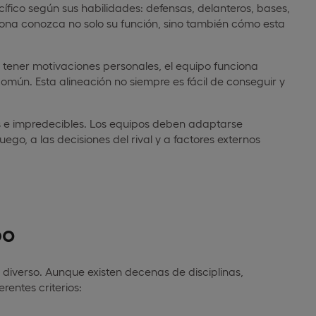
fico según sus habilidades: defensas, delanteros, bases,
rsona conozca no solo su función, sino también cómo esta
ener motivaciones personales, el equipo funciona
mún. Esta alineación no siempre es fácil de conseguir y
s e impredecibles. Los equipos deben adaptarse
go, a las decisiones del rival y a factores externos
po
 diverso. Aunque existen decenas de disciplinas,
rentes criterios: