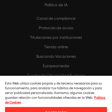
Política de IA
Canal de compliance
Protocolo de acoso
Titulaciones por instituciones
Tienda online
Buscando Vocaciones
Europeamedia
Fundación Universidad Europea
Esta Web utiliza cookies propias y de terceros necesarias para su
Únete al equipo
funcionamiento, para analizar tus hábitos de navegación y para
servir publicidad personalizada. Asimismo, algunas cookies
guardan relación con funcionalidades ofrecidas en la Web.
Política
de Cookies
Aceptar todas