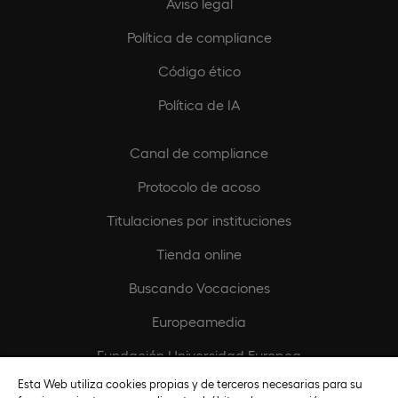
Aviso legal
Política de compliance
Código ético
Política de IA
Canal de compliance
Protocolo de acoso
Titulaciones por instituciones
Tienda online
Buscando Vocaciones
Europeamedia
Fundación Universidad Europea
Esta Web utiliza cookies propias y de terceros necesarias para su
Únete al equipo