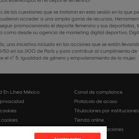
s de las cuestiones que se trataron en esta sesión en la que per
 pudieron acceder a una amplia gama de recursos. Herramie
seguir promocionando el deporte femenino y sus deportistas, t
 como desde su agencia de marketing digital deportivo, Digit
ás, una iniciativa incluida en las acciones que se están lleva
0/50 en los JJOO de París y para contribuir al cumplimiento de
e el nº 5: Igualdad de género y empoderamiento de la mujer.
d En Línea México
Canal de compliance
 privacidad
Protocolo de acoso
 cookies
Titulaciones por instituciones
 cookies
Tienda online
Buscando Vocaciones
e compliance
Europeamedia
Aceptar todas