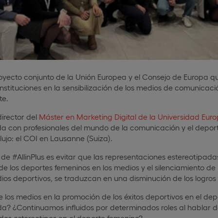
 proyecto conjunto de la Unión Europea y el Consejo de Europa 
instituciones en la sensibilización de los medios de comunicac
te.
director del
Máster en Marketing Digital de la Universidad Eur
a con profesionales del mundo de la comunicación y el deport
ujo: el COI en Lausanne (Suiza).
l de #AllinPlus es evitar que las representaciones estereotipada
e los deportes femeninos en los medios y el silenciamiento de 
ios deportivos, se traduzcan en una disminución de los logros 
e los medios en la promoción de los éxitos deportivos en el d
? ¿Continuamos influidos por determinados roles al hablar d
dos estereotipos en el deporte femenino?