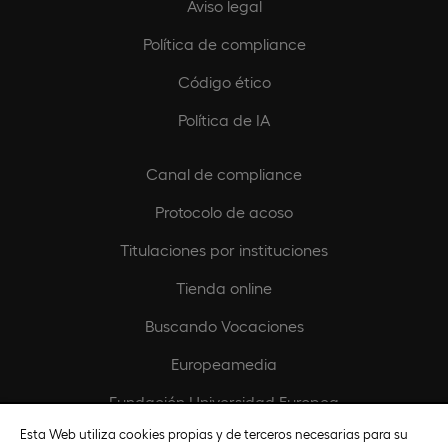
Aviso legal
Política de compliance
Código ético
Política de IA
Canal de compliance
Protocolo de acoso
Titulaciones por instituciones
Tienda online
Buscando Vocaciones
Europeamedia
Fundación Universidad Europea
Esta Web utiliza cookies propias y de terceros necesarias para su
Únete al equipo