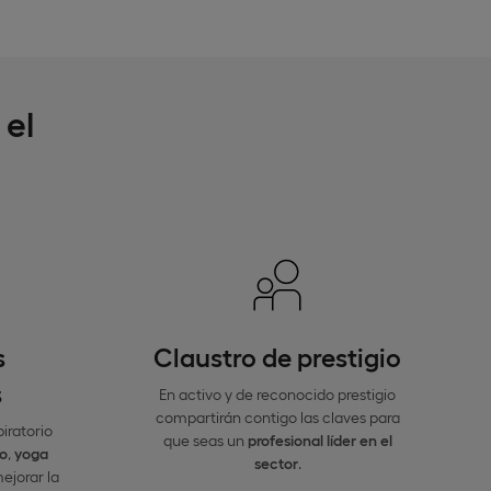
 el
s
Claustro de prestigio
s
En activo y de reconocido prestigio
compartirán contigo las claves para
piratorio
que seas un
profesional líder en el
o
,
yoga
sector
.
ejorar la