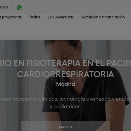
46611
os programas
Online
La universidad
Admisión y financiación
IO EN FISIOTERAPIA EN EL PAC
CARDIORRESPIRATORIA
Madrid
o con rotaciones clínicas, tecnología avanzada y enfoqu
y pediátricos.
MADRID