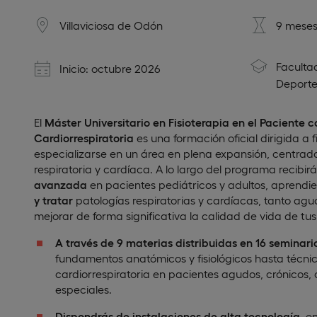
Villaviciosa de Odón
9 meses
Faculta
Inicio: octubre 2026
Deporte
El
Máster Universitario en Fisioterapia en el Paciente 
Cardiorrespiratoria
es una formación oficial dirigida a
especializarse en un área en plena expansión, centrada 
respiratoria y cardíaca. A lo largo del programa recibir
avanzada
en pacientes pediátricos y adultos, aprend
y tratar
patologías respiratorias y cardíacas, tanto ag
mejorar de forma significativa la calidad de vida de tus
A través de 9 materias distribuidas en 16 seminari
fundamentos anatómicos y fisiológicos hasta técnic
cardiorrespiratoria en pacientes agudos, crónicos, 
especiales.
Dispondrás de instalaciones de alta tecnología
, e