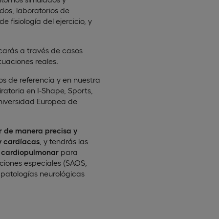
os, laboratorios de
 fisiología del ejercicio, y
carás a través de casos
ituaciones reales.
s de referencia y en nuestra
ratoria en I-Shape, Sports,
niversidad Europea de
r de manera precisa y
y cardíacas
, y tendrás las
n cardiopulmonar
para
iciones especiales (SAOS,
 patologías neurológicas