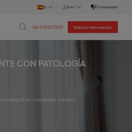
Es
Entra
Comparador
+34 918257503
Solicita información
IENTE CON PATOLOGÍA
e integral en pacientes adultos