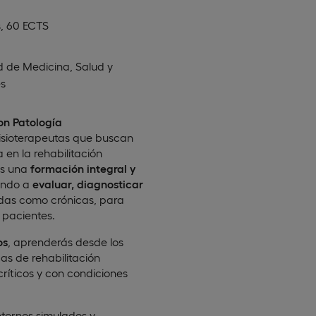
, 60 ECTS
d de Medicina, Salud y
s
con Patología
 fisioterapeutas que buscan
en la rehabilitación
ás una
formación integral y
iendo a
evaluar, diagnosticar
udas como crónicas, para
 pacientes.
os
, aprenderás desde los
as de rehabilitación
críticos y con condiciones
ntornos simulados y