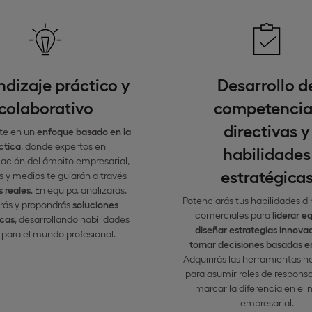
dizaje práctico y
Desarrollo d
colaborativo
competencia
directivas y
te en un
enfoque basado en la
ctica
, donde expertos en
habilidades
ción del ámbito empresarial,
estratégica
 y medios te guiarán a través
 reales
. En equipo, analizarás,
Potenciarás tus habilidades di
rás y propondrás
soluciones
comerciales para
liderar e
icas
, desarrollando habilidades
diseñar estrategias innova
 para el mundo profesional.
tomar decisiones basadas e
Adquirirás las herramientas n
para asumir roles de responsa
marcar la diferencia en el
empresarial.