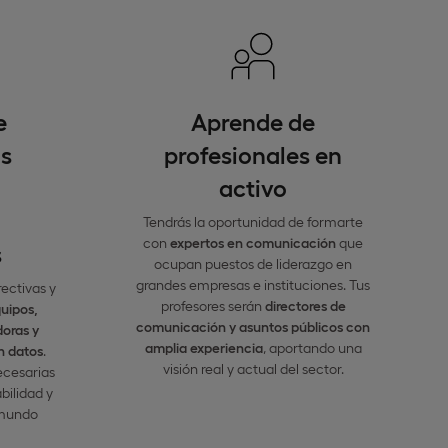
e
Aprende de
s
profesionales en
activo
Tendrás la oportunidad de formarte
con
expertos en comunicación
que
s
ocupan puestos de liderazgo en
grandes empresas e instituciones. Tus
rectivas y
profesores serán
directores de
quipos,
comunicación y asuntos públicos con
doras y
amplia experiencia
, aportando una
n datos
.
visión real y actual del sector.
ecesarias
bilidad y
 mundo