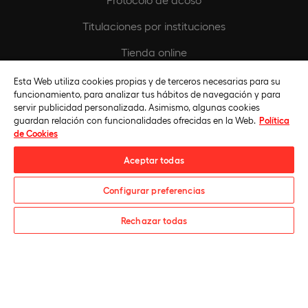
Titulaciones por instituciones
Tienda online
Buscando Vocaciones
Esta Web utiliza cookies propias y de terceros necesarias para su
funcionamiento, para analizar tus hábitos de navegación y para
Europeamedia
servir publicidad personalizada. Asimismo, algunas cookies
guardan relación con funcionalidades ofrecidas en la Web.
Política
Fundación Universidad Europea
de Cookies
Únete al equipo
Aceptar todas
Configurar preferencias
Descarga el catálogo
Rechazar todas
Universidad Europea © 2026. Todos Los Derechos Reservados