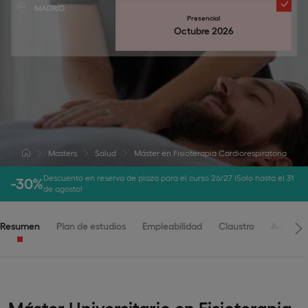
MADRID
Presencial
Octubre 2026
Masters
Salud
Máster en Fisioterapia Cardiorespiratoria
Descuento en reserva de plaza para el curso 26/27 ¡Solo hasta el 31
-30%
de agosto!
Resumen
Plan de estudios
Empleabilidad
Claustro
Admisio
Máster Universitario en Fisioterapia