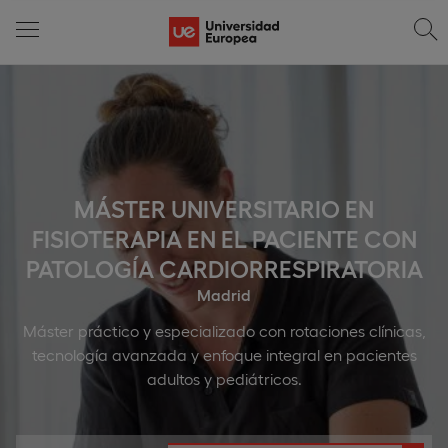
MÁSTER UNIVERSITARIO EN
FISIOTERAPIA EN EL PACIENTE CON
PATOLOGÍA CARDIORRESPIRATORIA
Madrid
Máster práctico y especializado con rotaciones clínicas,
tecnología avanzada y enfoque integral en pacientes
adultos y pediátricos.