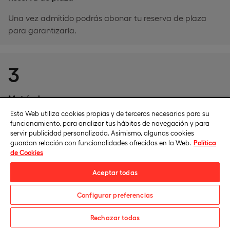
Una vez admitido podrás abonar tu reserva de plaza
para garantizarla.
3
Matrícula
Esta Web utiliza cookies propias y de terceros necesarias para su
Entrega la documentación necesaria para formalizar tu
funcionamiento, para analizar tus hábitos de navegación y para
matrícula.
servir publicidad personalizada. Asimismo, algunas cookies
guardan relación con funcionalidades ofrecidas en la Web.
Política
de Cookies
Aceptar todas
Contacta con un asesor
Configurar preferencias
Descarga el catálogo
Rechazar todas