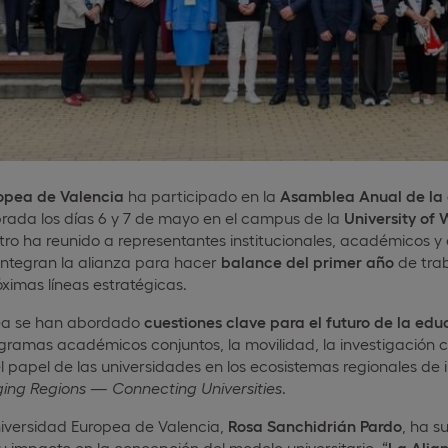
opea de Valencia
ha participado en la
Asamblea Anual de la 
brada los días 6 y 7 de mayo en el campus de la
University of
ntro ha reunido a representantes institucionales, académicos y 
ntegran la alianza para hacer
balance del primer año
de trab
óximas líneas estratégicas.
ea se han abordado
cuestiones clave para el futuro de la edu
ogramas académicos conjuntos, la movilidad, la investigación c
l papel de las universidades en los ecosistemas regionales de 
ging Regions — Connecting Universities
.
niversidad Europea de Valencia,
Rosa Sanchidrián Pardo
, ha s
 impacto en la concepción del modelo universitario. “
La Alia