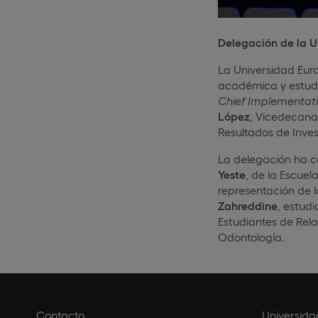
Delegación de la U
La Universidad Euro
académica y estud
Chief Implementati
López
, Vicedecana
Resultados de Inves
La delegación ha c
Yeste
, de la Escue
representación de l
Zahreddine
, estud
Estudiantes de Rela
Odontología.
Contacto
Universida