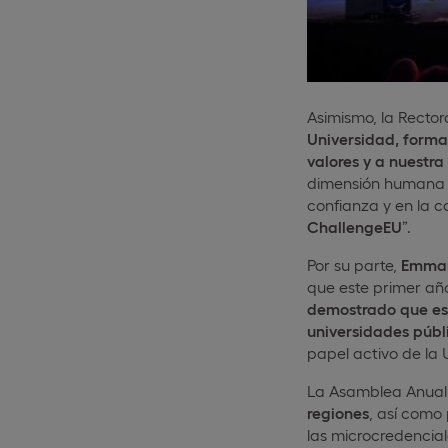
Asimismo, la Rector
Universidad, formar
valores y a nuestr
dimensión humana d
confianza y en la c
ChallengeEU
”.
Por su parte,
Emman
que este primer año
demostrado que es 
universidades púb
papel activo de la U
La Asamblea Anual
regiones
, así como
las microcredencial