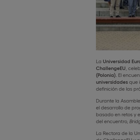
La
Universidad Eur
ChallengeEU
, cele
(Polonia)
. El encue
universidades
que i
definición de las pr
Durante la Asambl
el desarrollo de pr
basado en retos y e
del encuentro,
Brid
La Rectora de la U
de ChallengeEU y su