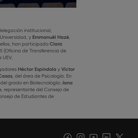
legación institucional,
 Universidad, y
Emmanuël Hazé
,
ellos, han participado
Clara
RI (Oficina de Transferencia de
a UEV.
igadores
Héctor Espíndola
y
Víctor
Casas
, del área de Psicología. En
del grado en Biotecnología;
Jana
n
, representante del Consejo de
onsejo de Estudiantes de