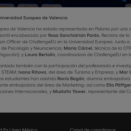
niversidad Europea de Valencia
pea de Valencia ha estado representada en Polonia por una de
iantil encabezada por
Rosa Sanchidrián Pardo
, Rectora de la
on Officer
de ChallengeEU en la Universidad Europea. Junto a 
 de Psicología y Neurociencia;
María Cárcel
, técnica de la OT
tigación); y
Laura Bertolín
, coordinadora de ChallengeEU en l
ontado también con la participación del profesorado e invest
la STEAM;
Ivana Rihova
, del área de Turismo y Empresa; y
Mar 
os estudiantes han asistido
Rocío Bagán
, alumna embajadora 
iante embajadora del área de Marketing; así como
Ella Päffge
ciones Internacionales, y
Mustafa Yawer
, representante del C
d En Línea México
Canal de compliance