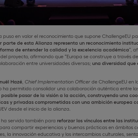
a puso en valor el reconocimiento que supone ChallengeEU par
 parte de esta Alianza representa un reconocimiento instituc
a forma de entender la calidad y la excelencia académica
”, a
el proyecto, afirmando que “Europa se construye a través de 
olaboración entre universidades diversas;
una diversidad que 
uël Hazé
,
Chief Implementation Officer
de ChallengeEU en la
 ha permitido consolidar una colaboración auténtica entre las
posible pasar de la visión a la acción, construyendo una coo
licas y privadas comprometidas con una ambición europea 
EV desde el inicio de la alianza.
 ha servido también para
reforzar los vínculos entre las insti
 para compartir experiencias y buenas prácticas en ámbitos co
es, la innovación educativa y los intercambios culturales, sen