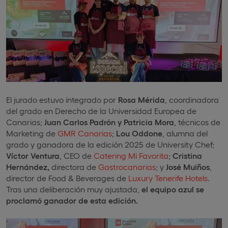
El jurado estuvo integrado por
Rosa Mérida
, coordinadora
del grado en Derecho de la Universidad Europea de
Canarias;
Juan Carlos Padrón y Patricia Mora
, técnicos de
Marketing de
GMR Canarias
;
Lou Oddone
, alumna del
grado y ganadora de la edición 2025 de University Chef;
Víctor Ventura
, CEO de
Catering Mi Favorita
;
Cristina
Hernández,
directora de
Gastrocanarias
; y
José Muiños
,
director de Food & Beverages de
Luxury Tenerife Hotels
.
Tras una deliberación muy ajustada,
el equipo azul se
proclamó ganador de esta edición.