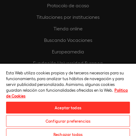
Protocolo de acoso
Titulaciones por instituciones
Tienda online
Buscando Vocaciones
Europeamedia
Fundación Universidad Europea
Esta Web utiliza cookies propias y de terceros necesarias para su
Únete al equipo
funcionamiento, para analizar tus hábitos de navegación y para
servir publicidad personalizada. Asimismo, algunas cookies
guardan relación con funcionalidades ofrecidas en la Web.
Política
de Cookies
Aceptar todas
Configurar preferencias
Universidad Europea © 2026. Todos Los Derechos Reservados
Rechazar todas