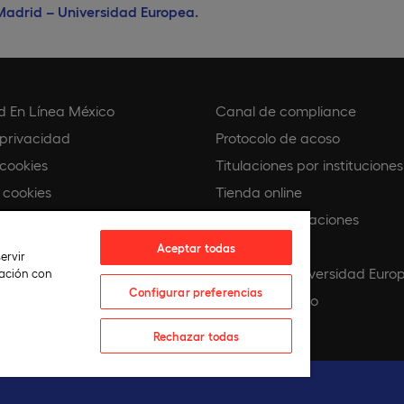
 Madrid – Universidad Europea
.
d En Línea México
Canal de compliance
 privacidad
Protocolo de acoso
 cookies
Titulaciones por instituciones
 cookies
Tienda online
Buscando Vocaciones
e compliance
Europeamedia
Aceptar todas
ervir
co
Fundación Universidad Euro
lación con
Configurar preferencias
IA
Únete al equipo
Rechazar todas