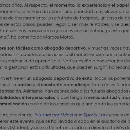
timos años. Al respecto,
el momento, la experiencia y el pap
ndamental a la hora de cobrar una cantidad más elevada que o
ata de asesoramiento, un contrato de traspaso, un caso de do
s de estos casos, pueden llegar a ser muy rentables, y se puede
 también hay casos en los que conviene no cobrar, puesto que
onal”, ha comentado Marcos Motta.
pre son fáciles como abogado deportivo
, y muchas veces hay
adas. En todos los casos no es fácil mantener siempre la calm
a experiencia de aprendizaje. Nadie enseña a controlar las di
 a gestionar estas dificultades que pueden surgir”, ha recono
onvertirse en un
abogado deportivo de éxito
, todos los ponen
ncial la
pasión
y el
constante aprendizaje
. También es funda
daptación
. Asimismo, han aconsejado a los futuros abogados 
abilidades interpersonales
, y que tengan
menos actitud y más
comunicación
es otro de los consejos que han dado los experto
uiar
, director del
International Master in Sports Law
y socio en
ar este evento, que se ha llevado a cabo en el auditorio de 
bas (Madrid), y que se ha retransmitido en directo a través d