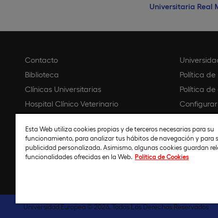
Universitaria Real
Contacto
Universida
Biblioteca
Política de
Clínicas Universitarias
Política de
Hospital Clínico Veterinario
Configurar
Creative Campus
Aviso legal
Esta Web utiliza cookies propias y de terceros necesarias para su
Universidad Virtual Colombia
Política d
funcionamiento, para analizar tus hábitos de navegación y para s
Universidad Online Ecuador
Código éti
publicidad personalizada. Asimismo, algunas cookies guardan re
funcionalidades ofrecidas en la Web.
Política de Cookies
Universidad Online Perú
Política de 
Universidad Europea © 2026. Todos Los Derechos Reservados