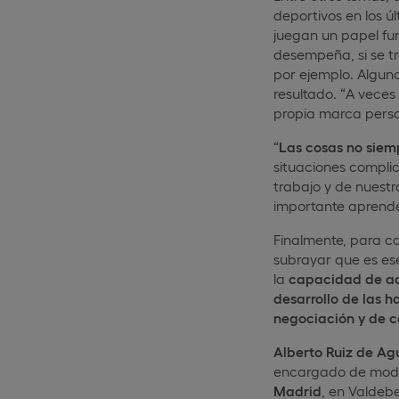
deportivos en los úl
juegan un papel fu
desempeña, si se tr
por ejemplo. Alguno
resultado. “A veces
propia marca pers
“
Las cosas no siem
situaciones complic
trabajo y de nuestr
importante aprender
Finalmente, para c
subrayar que es ese
la
capacidad de a
desarrollo de las h
negociación y de 
Alberto Ruiz de Ag
encargado de moder
Madrid
, en Valdebe