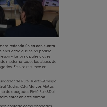
mesa redonda única con cuatro
te encuentro que se ha podido
esión y las principales claves
ado moderno, todos los clubes de
ogados. Esto se resumen en
 fundador de Ruiz-Huerta&Crespo
Real Madrid C.F.;
Marcos Motta
,
acho de abogados Pintó Ruiz&Del
nocimientos en este campo
.
que han cobrado como abogados