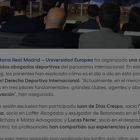
itaria Real Madrid – Universidad Europea
ha organizado
una
cidos abogados deportivos
del panorama internacional. En es
ng
, los ponentes han explicado cómo es el día a día en esta prof
el
Derecho Deportivo Internacional
. "Actualmente, en el merc
s en tres pilares fundamentales: grandes clubes, agentes y ab
vación
", han asegurado.
a sesión exclusiva han participado
Juan de Dios Crespo
, socio
sa
, socio en Laffer Abogados y exjugador de Baloncesto en el 
Bichara e Motta Advogados; y
Lucas Ferrer
, socio en el desp
ntro, los profesionales
han compartido sus experiencias y co
 en esta mesa redonda han analizado las tarifas más altas 