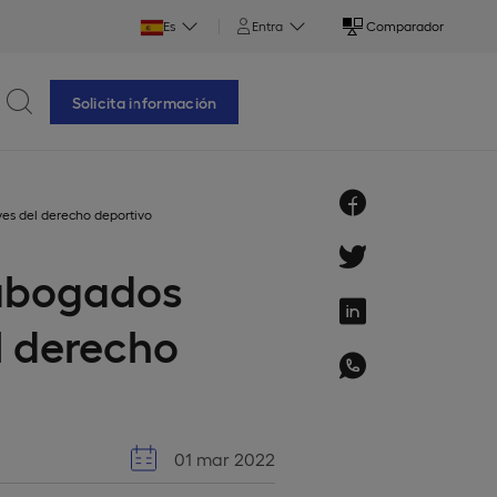
Es
Entra
Comparador
Solicita información
ves del derecho deportivo
 abogados
l derecho
01 mar 2022