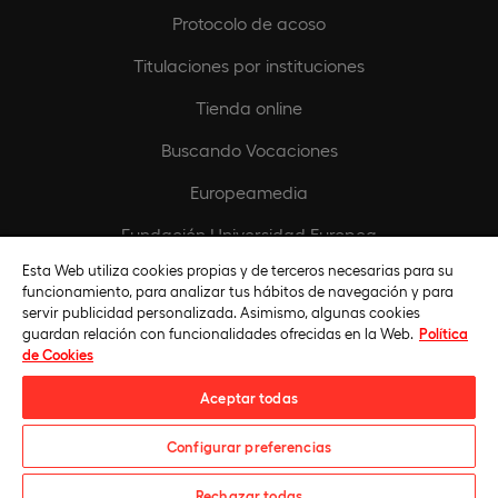
Protocolo de acoso
Titulaciones por instituciones
Tienda online
Buscando Vocaciones
Europeamedia
Fundación Universidad Europea
Esta Web utiliza cookies propias y de terceros necesarias para su
Únete al equipo
funcionamiento, para analizar tus hábitos de navegación y para
servir publicidad personalizada. Asimismo, algunas cookies
guardan relación con funcionalidades ofrecidas en la Web.
Política
de Cookies
Aceptar todas
Configurar preferencias
Universidad Europea © 2026. Todos Los Derechos Reservados
Rechazar todas