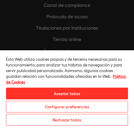
Canal de compliance
Protocolo de acoso
Titulaciones por instituciones
Tienda online
Buscando Vocaciones
Esta Web utiliza cookies propias y de terceros necesarias para su
Europeamedia
funcionamiento, para analizar tus hábitos de navegación y para
servir publicidad personalizada. Asimismo, algunas cookies
Fundación Universidad Europea
guardan relación con funcionalidades ofrecidas en la Web.
Política
de Cookies
Únete al equipo
Aceptar todas
Configurar preferencias
¿Te informamos?
Rechazar todas