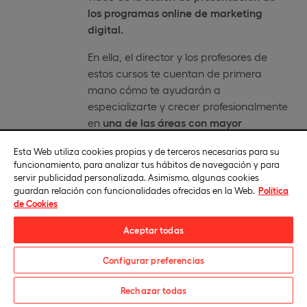
los programas online de marketing
digital.
En ella, el director y los profesores de
estos cursos te cuentan de primera
mano cómo te ayudarán a
especializarte y crecer profesionalmente
en
una de las áreas con mayor
demanda del mercado.
Esta Web utiliza cookies propias y de terceros necesarias para su
funcionamiento, para analizar tus hábitos de navegación y para
servir publicidad personalizada. Asimismo, algunas cookies
guardan relación con funcionalidades ofrecidas en la Web.
Política
de Cookies
Excelencia avalada por los mejores
Aceptar todas
Configurar preferencias
Matricúlate
Rechazar todas