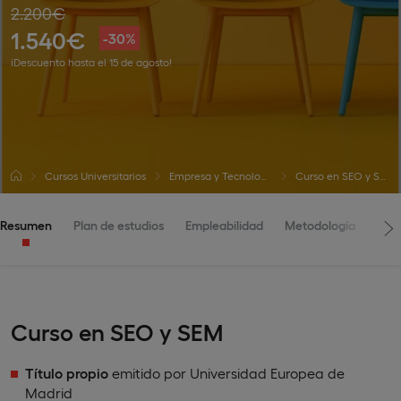
2.200€
1.540€
-30%
¡Descuento hasta el 15 de agosto!
Cursos Universitarios
Empresa y Tecnología
Curso en SEO y SEM
Resumen
Plan de estudios
Empleabilidad
Metodología
Adm
Curso en SEO y SEM
Título propio
emitido por Universidad Europea de
Madrid