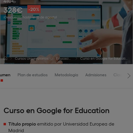
410€
328€
-20%
¡Descuento hasta el 15 de agosto!
Cursos Universitarios
Educación
Curso en Google for Education
sumen
Plan de estudios
Metodología
Admisiones
Claustro
Curso en Google for Education
Título propio
emitido por Universidad Europea de
Madrid