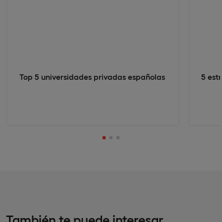
Top 5 universidades privadas españolas
5 est
También te puede interesar