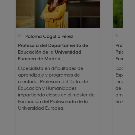
Paloma Cogollo Pérez
Dr. G
Profesora del Departamento de
Profesor
Educación de la Universidad
Psicolog
Europea de Madrid
Europea
Especialista en dificultades de
Doctor en
aprendizaje y programas de
Especiali
mentoría. Profesora del Dpto. de
Licenciad
Educación y Humanidades
de Comu
impartiendo clases en el máster de
amplia e
Formación del Profesorado de la
en varios
Universidad Europea.