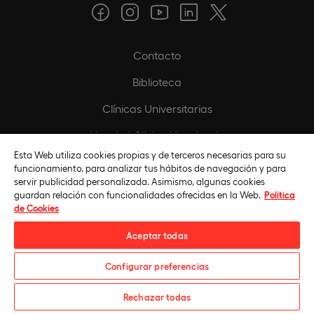
Contacto
Biblioteca
Clínicas Universitarias
Hospital Clínico Veterinario
Esta Web utiliza cookies propias y de terceros necesarias para su
Creative Campus
funcionamiento, para analizar tus hábitos de navegación y para
servir publicidad personalizada. Asimismo, algunas cookies
Universidad Virtual Colombia
guardan relación con funcionalidades ofrecidas en la Web.
Política
de Cookies
Universidad Online Ecuador
Aceptar todas
Universidad Online Perú
Configurar preferencias
Universidad En Línea México
Matricúlate
Rechazar todas
Política de privacidad