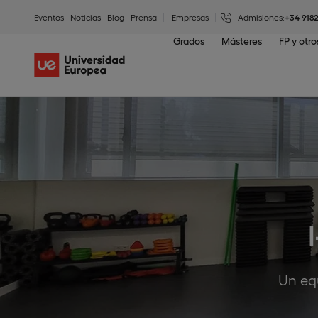
Eventos
Noticias
Blog
Prensa
Empresas
Admisiones:
+34 918
Grados
Másteres
FP y otr
Un equ