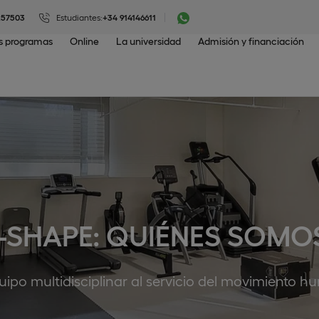
257503
Estudiantes:
+34 914146611
os programas
Online
La universidad
Admisión y financiación
I-SHAPE: QUIÉNES SOMO
ipo multidisciplinar al servicio del movimiento 