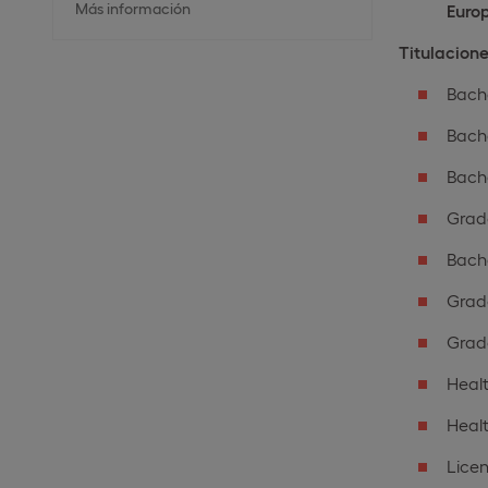
Más información
Euro
Titulacion
Bache
Bache
Bache
Grado
Bache
Grad
Grado
Heal
Heal
Licen