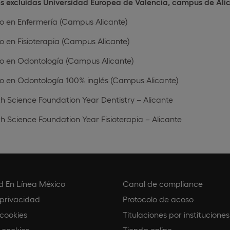
es excluidas Universidad Europea de Valencia, campus de Ali
o en Enfermería (Campus Alicante)
 en Fisioterapia (Campus Alicante)
o en Odontología (Campus Alicante)
o en Odontología 100% inglés (Campus Alicante)
h Science Foundation Year Dentistry – Alicante
h Science Foundation Year Fisioterapia – Alicante
d En Línea México
Canal de compliance
 privacidad
Protocolo de acoso
 cookies
Titulaciones por instituciones
 cookies
Tienda online