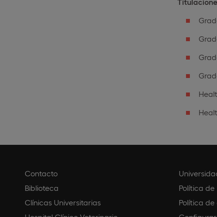
Titulacion
Grad
Grado
Grad
Grad
Healt
Healt
Contacto
Universida
Biblioteca
Política de
Clínicas Universitarias
Política de
Hospital Clínico Veterinario
Configurar