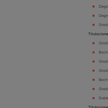
Degr
Degre
Grado
Titulacion
Grad
Bache
Grad
Grado
Bache
Grad
Doble
Titulacion