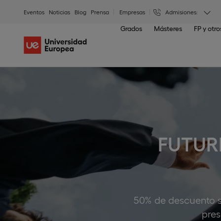
Eventos
Noticias
Blog
Prensa
Empresas
Admisiones:
Grados
Másteres
FP y otr
FUTURE
50% de descuento so
pres