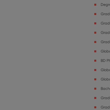
Degre
Grad
Grado
Grad
Grad
Glob
BD P
Globa
Globa
Bache
Grad
Grado