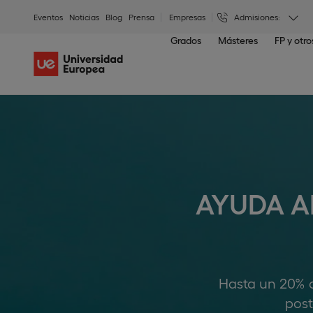
Eventos
Noticias
Blog
Prensa
Empresas
Admisiones:
Grados
Másteres
FP y otr
AYUDA A
Hasta un 20% d
post