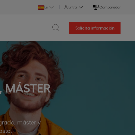
Es
Entra
Comparador
Solicita información
, MÁSTER
grado, máster y
osto.