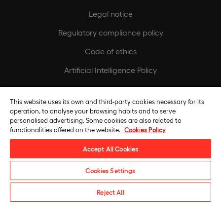
Legal notice
Regulatory compliance policy
Code of ethics
Artificial Intelligence Policy
Europeamedia
This website uses its own and third-party cookies necessary for its
operation, to analyse your browsing habits and to serve
Fundación Universidad Europea
personalised advertising. Some cookies are also related to
functionalities offered on the website.
Cookies Policy
Join our team
Accept All Cookies
Cookies Settings
Request information
Reject All
Universidad Europea © 2026. All rights reserved