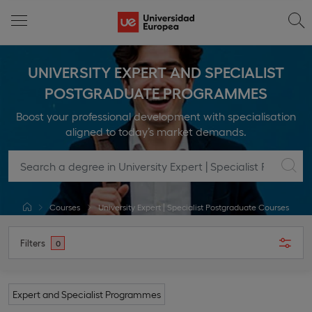
UNIVERSITY EXPERT AND SPECIALIST
POSTGRADUATE PROGRAMMES
Boost your professional development with specialisation
aligned to today’s market demands.
Courses
University Expert | Specialist Postgraduate Courses
Filters
0
Expert and Specialist Programmes