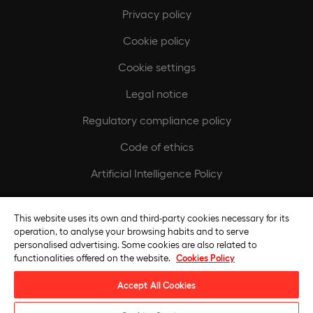
Privacy policy
Cookie policy
Cookie settings
Legal notice
Regulatory compliance policy
Code of ethics
Artificial Intelligence Policy
Europeamedia
This website uses its own and third-party cookies necessary for its
operation, to analyse your browsing habits and to serve
Fundación Universidad Europea
personalised advertising. Some cookies are also related to
functionalities offered on the website.
Cookies Policy
Join our team
Accept All Cookies