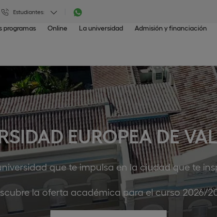
Estudiantes:
os programas
Online
La universidad
Admisión y financiación
RSIDAD EUROPEA DE VA
universidad que te impulsa en la ciudad que te inspi
scubre la oferta académica para el curso 2026/2