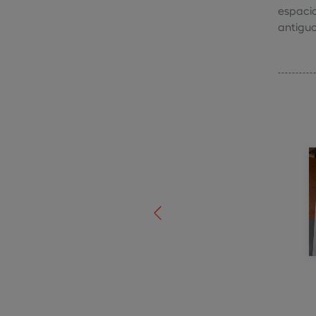
espacio
antiguo