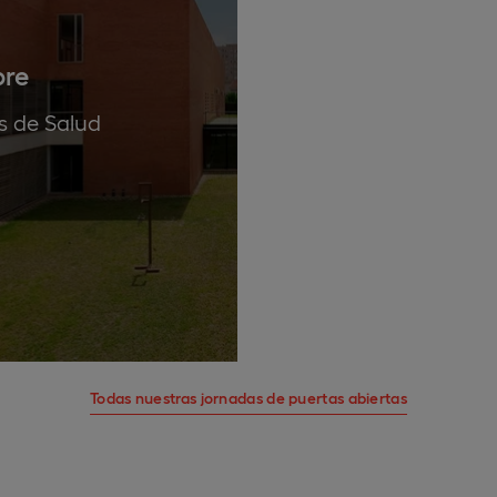
bre
s de Salud
Todas nuestras jornadas de puertas abiertas