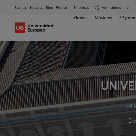
Eventos
Noticias
Blog
Prensa
Empresas
Admisiones:
Grados
Másteres
FP y otr
UNIVE
La 
De