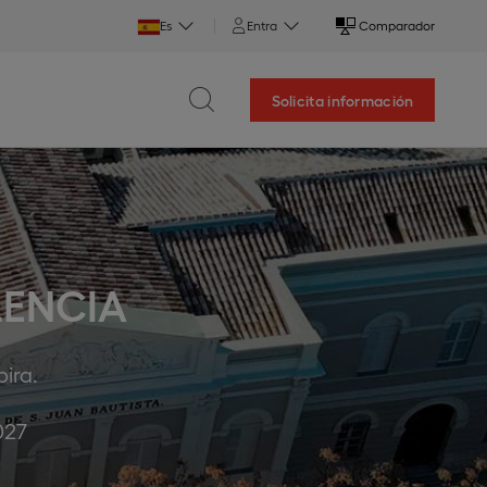
Es
Entra
Comparador
Solicita información
LENCIA
ra.​
027